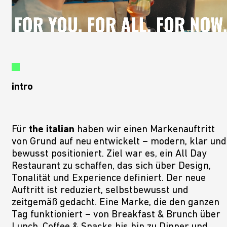
intro
Für
the italian
haben wir einen Markenauftritt
von Grund auf neu entwickelt – modern, klar und
ABSE
bewusst positioniert. Ziel war es, ein All Day
Restaurant zu schaffen, das sich über Design,
Tonalität und Experience definiert. Der neue
Auftritt ist reduziert, selbstbewusst und
zeitgemäß gedacht. Eine Marke, die den ganzen
Tag funktioniert – von Breakfast & Brunch über
Lunch, Coffee & Snacks bis hin zu Dinner und