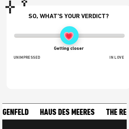
SO, WHAT’S YOUR VERDICT?
Getting closer
UNIMPRESSED
IN LOVE
HAUS DES MEERES
THE RESORT
SAN