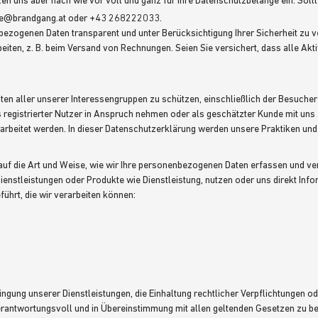
 uns aber nach wie vor voll und ganz für Ihre Datenschutzbelange ein. Sollt
fice@brandgang.at oder +43 268222033.
nenbezogenen Daten transparent und unter Berücksichtigung Ihrer Sicherheit zu
eiten, z. B. beim Versand von Rechnungen. Seien Sie versichert, dass alle Ak
ten aller unserer Interessengruppen zu schützen, einschließlich der Besucher
s registrierter Nutzer in Anspruch nehmen oder als geschätzter Kunde mit un
arbeitet werden. In dieser Datenschutzerklärung werden unsere Praktiken un
 auf die Art und Weise, wie wir Ihre personenbezogenen Daten erfassen und
 Dienstleistungen oder Produkte wie Dienstleistung, nutzen oder uns direkt Inf
ührt, die wir verarbeiten können:
ABSENDEN
bringung unserer Dienstleistungen, die Einhaltung rechtlicher Verpflichtungen o
n verantwortungsvoll und in Übereinstimmung mit allen geltenden Gesetzen zu b