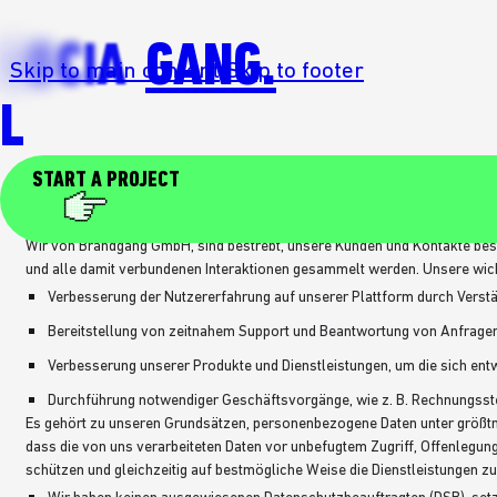
S
O
C
I
A
GANG.
Skip to main content
Skip to footer
L
Datenschutzerklärung
START A PROJECT
Einführung und Organisatorisches
Wir von Brandgang GmbH, sind bestrebt, unsere Kunden und Kontakte bes
und alle damit verbundenen Interaktionen gesammelt werden. Unsere wichti
Verbesserung der Nutzererfahrung auf unserer Plattform durch Verst
Bereitstellung von zeitnahem Support und Beantwortung von Anfragen
Verbesserung unserer Produkte und Dienstleistungen, um die sich ent
Durchführung notwendiger Geschäftsvorgänge, wie z. B. Rechnungsst
Es gehört zu unseren Grundsätzen, personenbezogene Daten unter größtmög
dass die von uns verarbeiteten Daten vor unbefugtem Zugriff, Offenlegung,
schützen und gleichzeitig auf bestmögliche Weise die Dienstleistungen zu 