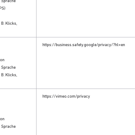
d Sprache
GPS)
 B. Klicks,
https://business.safety.google/privacy/?hl=en
ion
d Sprache
 B. Klicks,
https://vimeo.com/privacy
ion
d Sprache