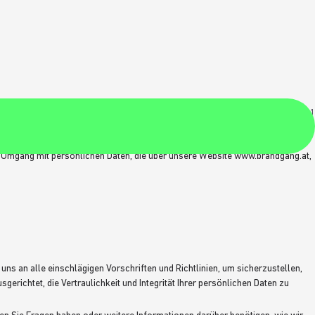
Gültigkeitsdatum: 16.4.2026, 11:39:
 Umgang mit persönlichen Daten, die über unsere Website www.brandgang.at,
s an alle einschlägigen Vorschriften und Richtlinien, um sicherzustellen,
erichtet, die Vertraulichkeit und Integrität Ihrer persönlichen Daten zu