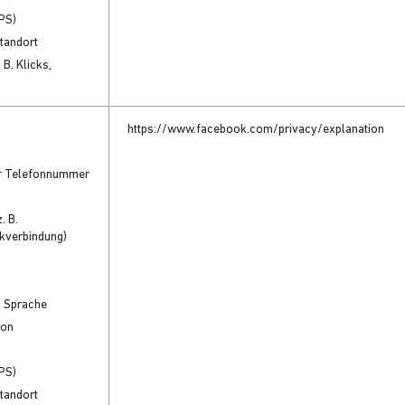
GPS)
Standort
 B. Klicks,
https://www.facebook.com/privacy/explanation
r Telefonnummer
. B.
kverbindung)
d Sprache
ion
GPS)
Standort