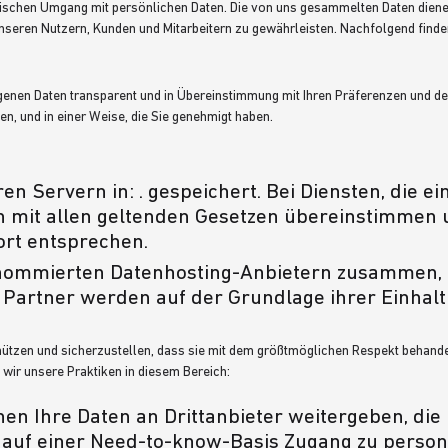
ischen Umgang mit persönlichen Daten. Die von uns gesammelten Daten dienen
unseren Nutzern, Kunden und Mitarbeitern zu gewährleisten. Nachfolgend find
zogenen Daten transparent und in Übereinstimmung mit Ihren Präferenzen und d
n, und in einer Weise, die Sie genehmigt haben.
 Servern in: . gespeichert. Bei Diensten, die ei
gen mit allen geltenden Gesetzen übereinstimmen
rt entsprechen.
enommierten Datenhosting-Anbietern zusammen, d
artner werden auf der Grundlage ihrer Einhalt
ützen und sicherzustellen, dass sie mit dem größtmöglichen Respekt behandelt
wir unsere Praktiken in diesem Bereich:
en Ihre Daten an Drittanbieter weitergeben, die
 auf einer Need-to-know-Basis Zugang zu person