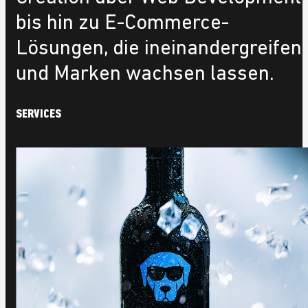
bis hin zu E-Commerce-
Lösungen, die ineinandergreifen
und Marken wachsen lassen.
S
E
R
V
I
C
E
S
ABSE