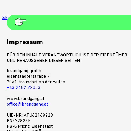
Skip to main content
Skip to footer
Impressum
FÜR DEN INHALT VERANTWORTLICH IST DER EIGENTÜMER
UND HERAUSGEBER DIESER SEITEN:
brandgang gmbh
eisenstädterstraße 7
7061 trausdorf an der wulka
+43 2682 22033
www.brandgang.at
office@brandgang.at
UID-NR: ATU62168228
FN272823k
FB-Gericht: Eisenstadt