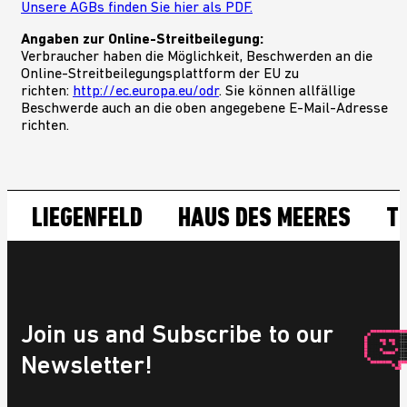
Unsere AGBs finden Sie hier als PDF.
Angaben zur Online-Streitbeilegung:
Verbraucher haben die Möglichkeit, Beschwerden an die
Online-Streitbeilegungsplattform der EU zu
richten:
http://ec.europa.eu/odr
. Sie können allfällige
Beschwerde auch an die oben angegebene E-Mail-Adresse
richten.
LIEGENFELD
HAUS DES MEERES
THE
Join us and Subscribe to our
Newsletter!