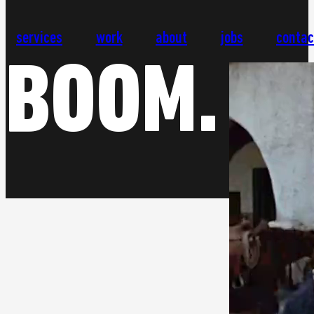
services
work
about
jobs
contac
BOOM.